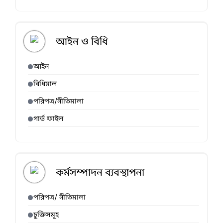
আইন ও বিধি
আইন
বিধিমাল
পরিপত্র/নীতিমালা
গার্ড ফাইল
কর্মসম্পাদন ব্যবস্থাপনা
পরিপত্র/ নীতিমালা
চুক্তিসমূহ